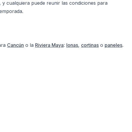
, y cualquiera puede reunir las condiciones para
 temporada.
para
Cancún
o la
Riviera Maya
:
lonas
,
cortinas
o
paneles
.